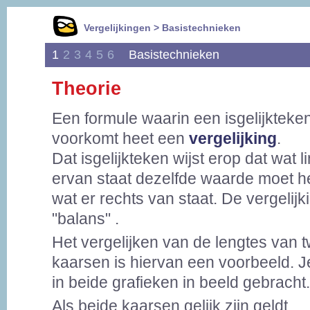
Vergelijkingen > Basistechnieken
1
2
3
4
5
6
Basistechnieken
Theorie
Een formule waarin een isgelijkteke
voorkomt heet een
vergelijking
.
Dat isgelijkteken wijst erop dat wat l
ervan staat dezelfde waarde moet h
wat er rechts van staat. De vergelijki
"balans" .
Het vergelijken van de lengtes van 
kaarsen is hiervan een voorbeeld. Je 
in beide grafieken in beeld gebracht.
Als beide kaarsen gelijk zijn geldt