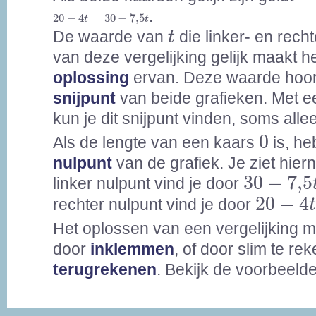
20
-
4
t
=
30
-
7,5
t
.
20
−
4
=
30
−
7,5
t
t
t
De waarde van
die linker- en rech
t
van deze vergelijking gelijk maakt h
oplossing
ervan. Deze waarde hoort
snijpunt
van beide grafieken. Met e
kun je dit snijpunt vinden, soms all
0
0
Als de lengte van een kaars
is, he
nulpunt
van de grafiek. Je ziet hier
30
-
7,5
t
30
−
7,5
linker nulpunt vind je door
20
-
4
t
=
20
−
4
rechter nulpunt vind je door
Het oplossen van een vergelijking 
door
inklemmen
, of door slim te re
terugrekenen
. Bekijk de voorbeeld