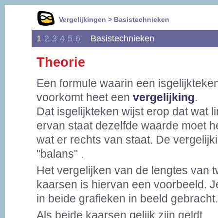
Vergelijkingen > Basistechnieken
1
2
3
4
5
6
Basistechnieken
Theorie
Een formule waarin een isgelijkteke
voorkomt heet een
vergelijking
.
Dat isgelijkteken wijst erop dat wat l
ervan staat dezelfde waarde moet h
wat er rechts van staat. De vergelijki
"balans" .
Het vergelijken van de lengtes van 
kaarsen is hiervan een voorbeeld. Je 
in beide grafieken in beeld gebracht.
Als beide kaarsen gelijk zijn geldt