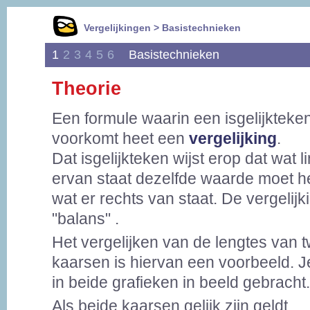
Vergelijkingen > Basistechnieken
1
2
3
4
5
6
Basistechnieken
Theorie
Een formule waarin een isgelijkteke
voorkomt heet een
vergelijking
.
Dat isgelijkteken wijst erop dat wat l
ervan staat dezelfde waarde moet h
wat er rechts van staat. De vergelijki
"balans" .
Het vergelijken van de lengtes van 
kaarsen is hiervan een voorbeeld. Je 
in beide grafieken in beeld gebracht.
Als beide kaarsen gelijk zijn geldt