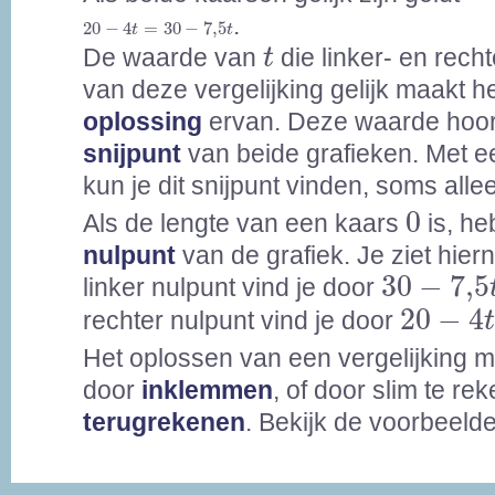
20
-
4
t
=
30
-
7,5
t
.
20
−
4
=
30
−
7,5
t
t
t
De waarde van
die linker- en rech
t
van deze vergelijking gelijk maakt h
oplossing
ervan. Deze waarde hoort
snijpunt
van beide grafieken. Met e
kun je dit snijpunt vinden, soms all
0
0
Als de lengte van een kaars
is, he
nulpunt
van de grafiek. Je ziet hier
30
-
7,5
t
30
−
7,5
linker nulpunt vind je door
20
-
4
t
=
20
−
4
rechter nulpunt vind je door
Het oplossen van een vergelijking 
door
inklemmen
, of door slim te re
terugrekenen
. Bekijk de voorbeeld