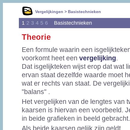
Vergelijkingen > Basistechnieken
1
2
3
4
5
6
Basistechnieken
Theorie
Een formule waarin een isgelijkteke
voorkomt heet een
vergelijking
.
Dat isgelijkteken wijst erop dat wat l
ervan staat dezelfde waarde moet h
wat er rechts van staat. De vergelijki
"balans" .
Het vergelijken van de lengtes van 
kaarsen is hiervan een voorbeeld. Je 
in beide grafieken in beeld gebracht.
Als beide kaarsen gelijk zijn geldt