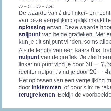
20
-
4
t
=
30
-
7,5
t
.
20
−
4
=
30
−
7,5
t
t
t
De waarde van
die linker- en rech
t
van deze vergelijking gelijk maakt h
oplossing
ervan. Deze waarde hoort
snijpunt
van beide grafieken. Met e
kun je dit snijpunt vinden, soms all
0
0
Als de lengte van een kaars
is, he
nulpunt
van de grafiek. Je ziet hier
30
-
7,5
t
30
−
7,5
linker nulpunt vind je door
20
-
4
t
=
20
−
4
rechter nulpunt vind je door
Het oplossen van een vergelijking 
door
inklemmen
, of door slim te re
terugrekenen
. Bekijk de voorbeeld