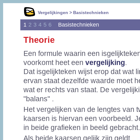
Vergelijkingen > Basistechnieken
1
2
3
4
5
6
Basistechnieken
Theorie
Een formule waarin een isgelijkteke
voorkomt heet een
vergelijking
.
Dat isgelijkteken wijst erop dat wat l
ervan staat dezelfde waarde moet h
wat er rechts van staat. De vergelijki
"balans" .
Het vergelijken van de lengtes van 
kaarsen is hiervan een voorbeeld. Je 
in beide grafieken in beeld gebracht.
Als beide kaarsen gelijk zijn geldt