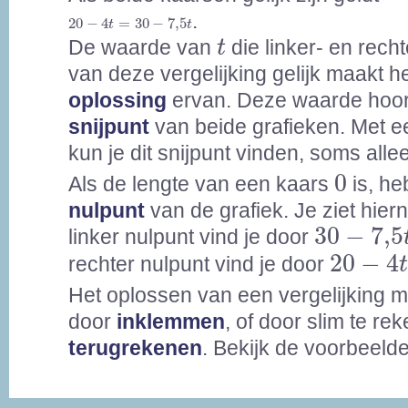
20
-
4
t
=
30
-
7,5
t
.
20
−
4
=
30
−
7,5
t
t
t
De waarde van
die linker- en rech
t
van deze vergelijking gelijk maakt h
oplossing
ervan. Deze waarde hoort
snijpunt
van beide grafieken. Met e
kun je dit snijpunt vinden, soms all
0
0
Als de lengte van een kaars
is, he
nulpunt
van de grafiek. Je ziet hier
30
-
7,5
t
30
−
7,5
linker nulpunt vind je door
20
-
4
t
=
20
−
4
rechter nulpunt vind je door
Het oplossen van een vergelijking 
door
inklemmen
, of door slim te re
terugrekenen
. Bekijk de voorbeeld