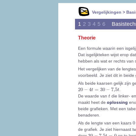
Vergelijkingen > Bas
1
2
3
4
5
6
Basistech
Theorie
Een formule waarin een isgel
Dat isgelijkteken wijst erop d
hebben als wat er rechts van st
Het vergelijken van de lengte
voorbeeld. Je ziet dit in beide
Als beide kaarsen gelijk zijn g
20
-
4
t
=
30
-
7,5
t
20
−
4
=
30
−
7,5
.
t
t
t
De waarde van
die linker- e
t
maakt heet de
oplossing
erva
beide grafieken. Met een tabel
benaderen.
0
0
Als de lengte van een kaars
de grafiek. Je ziet hiernaast t
30
-
7,5
t
=
0
30
−
7,5
=
0
door
op te loss
t