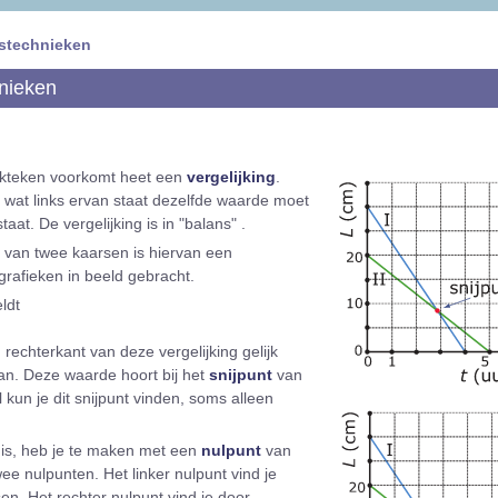
istechnieken
nieken
ijkteken voorkomt heet een
vergelijking
.
at wat links ervan staat dezelfde waarde moet
aat. De vergelijking is in "balans" .
s van twee kaarsen is hiervan een
 grafieken in beeld gebracht.
eldt
n rechterkant van deze vergelijking gelijk
n. Deze waarde hoort bij het
snijpunt
van
 kun je dit snijpunt vinden, soms alleen
is, heb je te maken met een
nulpunt
van
wee nulpunten. Het linker nulpunt vind je
en. Het rechter nulpunt vind je door