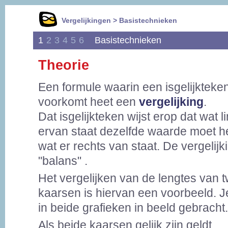
Vergelijkingen > Basistechnieken
1
2
3
4
5
6
Basistechnieken
Theorie
Een formule waarin een isgelijkteke
voorkomt heet een
vergelijking
.
Dat isgelijkteken wijst erop dat wat l
ervan staat dezelfde waarde moet h
wat er rechts van staat. De vergelijki
"balans" .
Het vergelijken van de lengtes van 
kaarsen is hiervan een voorbeeld. Je 
in beide grafieken in beeld gebracht.
Als beide kaarsen gelijk zijn geldt