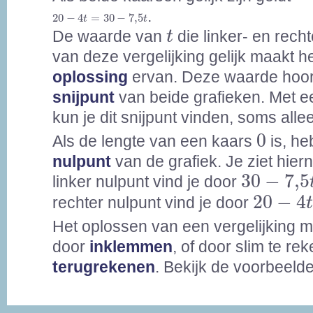
20
-
4
t
=
30
-
7,5
t
.
20
−
4
=
30
−
7,5
t
t
t
De waarde van
die linker- en rech
t
van deze vergelijking gelijk maakt h
oplossing
ervan. Deze waarde hoort
snijpunt
van beide grafieken. Met e
kun je dit snijpunt vinden, soms all
0
0
Als de lengte van een kaars
is, he
nulpunt
van de grafiek. Je ziet hier
30
-
7,5
t
30
−
7,5
linker nulpunt vind je door
20
-
4
t
=
20
−
4
rechter nulpunt vind je door
Het oplossen van een vergelijking 
door
inklemmen
, of door slim te re
terugrekenen
. Bekijk de voorbeeld