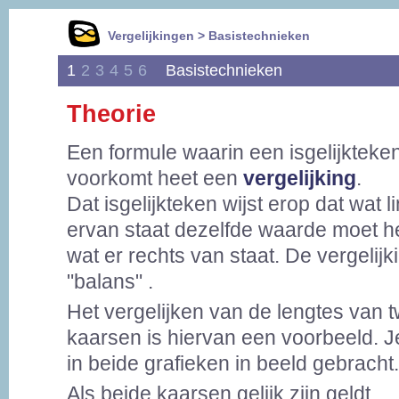
Vergelijkingen > Basistechnieken
1
2
3
4
5
6
Basistechnieken
Theorie
Een formule waarin een isgelijkteke
voorkomt heet een
vergelijking
.
Dat isgelijkteken wijst erop dat wat l
ervan staat dezelfde waarde moet h
wat er rechts van staat. De vergelijki
"balans" .
Het vergelijken van de lengtes van 
kaarsen is hiervan een voorbeeld. Je 
in beide grafieken in beeld gebracht.
Als beide kaarsen gelijk zijn geldt