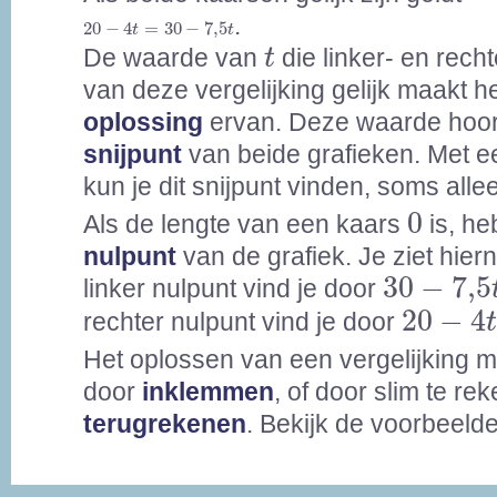
20
-
4
t
=
30
-
7,5
t
.
20
−
4
=
30
−
7,5
t
t
t
De waarde van
die linker- en rech
t
van deze vergelijking gelijk maakt h
oplossing
ervan. Deze waarde hoort
snijpunt
van beide grafieken. Met e
kun je dit snijpunt vinden, soms all
0
0
Als de lengte van een kaars
is, he
nulpunt
van de grafiek. Je ziet hier
30
-
7,5
t
30
−
7,5
linker nulpunt vind je door
20
-
4
t
=
20
−
4
rechter nulpunt vind je door
Het oplossen van een vergelijking 
door
inklemmen
, of door slim te re
terugrekenen
. Bekijk de voorbeeld