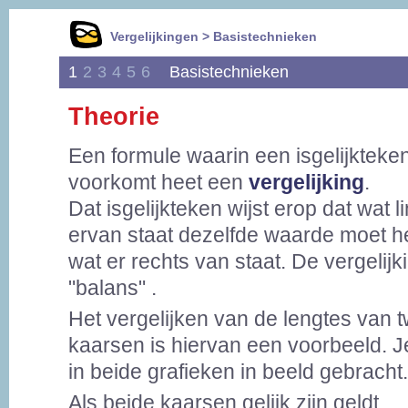
Vergelijkingen > Basistechnieken
1
2
3
4
5
6
Basistechnieken
Theorie
Een formule waarin een isgelijkteke
voorkomt heet een
vergelijking
.
Dat isgelijkteken wijst erop dat wat l
ervan staat dezelfde waarde moet h
wat er rechts van staat. De vergelijki
"balans" .
Het vergelijken van de lengtes van 
kaarsen is hiervan een voorbeeld. Je 
in beide grafieken in beeld gebracht.
Als beide kaarsen gelijk zijn geldt