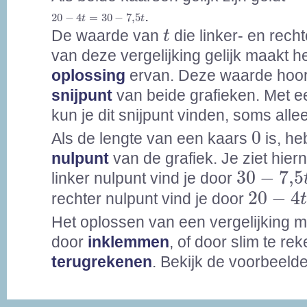
20
-
4
t
=
30
-
7,5
t
.
20
−
4
=
30
−
7,5
t
t
t
De waarde van
die linker- en rech
t
van deze vergelijking gelijk maakt h
oplossing
ervan. Deze waarde hoort
snijpunt
van beide grafieken. Met e
kun je dit snijpunt vinden, soms all
0
0
Als de lengte van een kaars
is, he
nulpunt
van de grafiek. Je ziet hier
30
-
7,5
t
30
−
7,5
linker nulpunt vind je door
20
-
4
t
=
20
−
4
rechter nulpunt vind je door
Het oplossen van een vergelijking 
door
inklemmen
, of door slim te re
terugrekenen
. Bekijk de voorbeeld