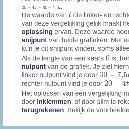
20
-
4
t
=
30
-
7,5
t
.
20
−
4
=
30
−
7,5
t
t
t
De waarde van
die linker- en rech
t
van deze vergelijking gelijk maakt h
oplossing
ervan. Deze waarde hoort
snijpunt
van beide grafieken. Met e
kun je dit snijpunt vinden, soms all
0
0
Als de lengte van een kaars
is, he
nulpunt
van de grafiek. Je ziet hier
30
-
7,5
t
30
−
7,5
linker nulpunt vind je door
20
-
4
t
=
20
−
4
rechter nulpunt vind je door
Het oplossen van een vergelijking 
door
inklemmen
, of door slim te re
terugrekenen
. Bekijk de voorbeeld