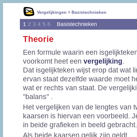
Vergelijkingen > Basistechnieken
1
2
3
4
5
6
Basistechnieken
Theorie
Een formule waarin een isgelijkteke
voorkomt heet een
vergelijking
.
Dat isgelijkteken wijst erop dat wat l
ervan staat dezelfde waarde moet h
wat er rechts van staat. De vergelijki
"balans" .
Het vergelijken van de lengtes van 
kaarsen is hiervan een voorbeeld. Je 
in beide grafieken in beeld gebracht.
Als beide kaarsen gelijk zijn geldt