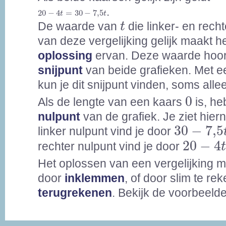
20
-
4
t
=
30
-
7,5
t
.
20
−
4
=
30
−
7,5
t
t
t
De waarde van
die linker- en rech
t
van deze vergelijking gelijk maakt h
oplossing
ervan. Deze waarde hoort
snijpunt
van beide grafieken. Met e
kun je dit snijpunt vinden, soms all
0
0
Als de lengte van een kaars
is, he
nulpunt
van de grafiek. Je ziet hier
30
-
7,5
t
30
−
7,5
linker nulpunt vind je door
20
-
4
t
=
20
−
4
rechter nulpunt vind je door
Het oplossen van een vergelijking 
door
inklemmen
, of door slim te re
terugrekenen
. Bekijk de voorbeeld