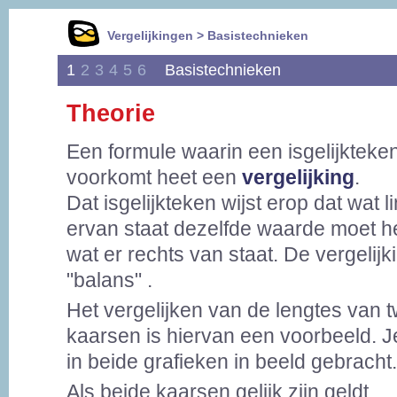
Vergelijkingen > Basistechnieken
1
2
3
4
5
6
Basistechnieken
Theorie
Een formule waarin een isgelijkteke
voorkomt heet een
vergelijking
.
Dat isgelijkteken wijst erop dat wat l
ervan staat dezelfde waarde moet h
wat er rechts van staat. De vergelijki
"balans" .
Het vergelijken van de lengtes van 
kaarsen is hiervan een voorbeeld. Je 
in beide grafieken in beeld gebracht.
Als beide kaarsen gelijk zijn geldt