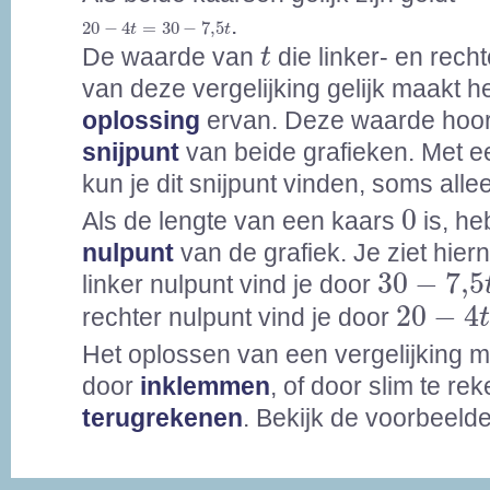
20
-
4
t
=
30
-
7,5
t
.
20
−
4
=
30
−
7,5
t
t
t
De waarde van
die linker- en rech
t
van deze vergelijking gelijk maakt h
oplossing
ervan. Deze waarde hoort
snijpunt
van beide grafieken. Met e
kun je dit snijpunt vinden, soms all
0
0
Als de lengte van een kaars
is, he
nulpunt
van de grafiek. Je ziet hier
30
-
7,5
t
30
−
7,5
linker nulpunt vind je door
20
-
4
t
=
20
−
4
rechter nulpunt vind je door
Het oplossen van een vergelijking 
door
inklemmen
, of door slim te re
terugrekenen
. Bekijk de voorbeeld