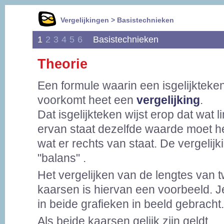
Vergelijkingen > Basistechnieken
1
2
3
4
5
6
Basistechnieken
Theorie
Een formule waarin een isgelijkteke
voorkomt heet een
vergelijking
.
Dat isgelijkteken wijst erop dat wat l
ervan staat dezelfde waarde moet h
wat er rechts van staat. De vergelijki
"balans" .
Het vergelijken van de lengtes van 
kaarsen is hiervan een voorbeeld. Je 
in beide grafieken in beeld gebracht.
Als beide kaarsen gelijk zijn geldt