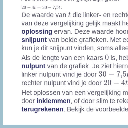
20
-
4
t
=
30
-
7,5
t
.
20
−
4
=
30
−
7,5
t
t
t
De waarde van
die linker- en rech
t
van deze vergelijking gelijk maakt h
oplossing
ervan. Deze waarde hoort
snijpunt
van beide grafieken. Met e
kun je dit snijpunt vinden, soms all
0
0
Als de lengte van een kaars
is, he
nulpunt
van de grafiek. Je ziet hier
30
-
7,5
t
30
−
7,5
linker nulpunt vind je door
20
-
4
t
=
20
−
4
rechter nulpunt vind je door
Het oplossen van een vergelijking 
door
inklemmen
, of door slim te re
terugrekenen
. Bekijk de voorbeeld