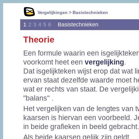
Vergelijkingen > Basistechnieken
1
2
3
4
5
6
Basistechnieken
Theorie
Een formule waarin een isgelijkteke
voorkomt heet een
vergelijking
.
Dat isgelijkteken wijst erop dat wat l
ervan staat dezelfde waarde moet h
wat er rechts van staat. De vergelijki
"balans" .
Het vergelijken van de lengtes van 
kaarsen is hiervan een voorbeeld. Je 
in beide grafieken in beeld gebracht.
Als beide kaarsen gelijk zijn geldt