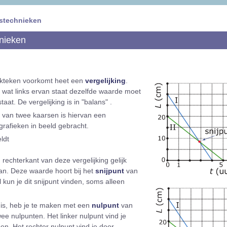
istechnieken
nieken
ijkteken voorkomt heet een
vergelijking
.
at wat links ervan staat dezelfde waarde moet
aat. De vergelijking is in "balans" .
s van twee kaarsen is hiervan een
 grafieken in beeld gebracht.
eldt
n rechterkant van deze vergelijking gelijk
n. Deze waarde hoort bij het
snijpunt
van
 kun je dit snijpunt vinden, soms alleen
is, heb je te maken met een
nulpunt
van
wee nulpunten. Het linker nulpunt vind je
en. Het rechter nulpunt vind je door