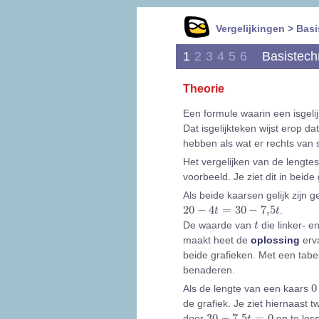
Vergelijkingen > Bas
1
2
3
4
5
6
Basistech
Theorie
Een formule waarin een isgel
Dat isgelijkteken wijst erop d
hebben als wat er rechts van st
Het vergelijken van de lengte
voorbeeld. Je ziet dit in beide
Als beide kaarsen gelijk zijn g
20
-
4
t
=
30
-
7,5
t
20
−
4
=
30
−
7,5
.
t
t
t
De waarde van
die linker- e
t
maakt heet de
oplossing
erva
beide grafieken. Met een tabel
benaderen.
0
0
Als de lengte van een kaars
de grafiek. Je ziet hiernaast t
30
-
7,5
t
=
0
30
−
7,5
=
0
door
op te loss
t