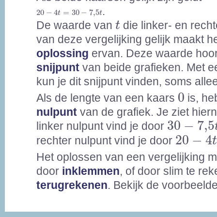
20
-
4
t
=
30
-
7,5
t
.
20
−
4
=
30
−
7,5
t
t
t
De waarde van
die linker- en rech
t
van deze vergelijking gelijk maakt h
oplossing
ervan. Deze waarde hoort
snijpunt
van beide grafieken. Met e
kun je dit snijpunt vinden, soms all
0
0
Als de lengte van een kaars
is, he
nulpunt
van de grafiek. Je ziet hier
30
-
7,5
t
30
−
7,5
linker nulpunt vind je door
20
-
4
t
=
20
−
4
rechter nulpunt vind je door
Het oplossen van een vergelijking 
door
inklemmen
, of door slim te re
terugrekenen
. Bekijk de voorbeeld