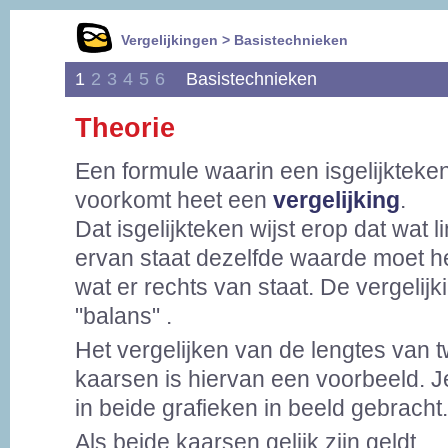
Vergelijkingen > Basistechnieken
1
2
3
4
5
6
Basistechnieken
Theorie
Een formule waarin een isgelijkteke
voorkomt heet een
vergelijking
.
Dat isgelijkteken wijst erop dat wat l
ervan staat dezelfde waarde moet h
wat er rechts van staat. De vergelijki
"balans" .
Het vergelijken van de lengtes van 
kaarsen is hiervan een voorbeeld. Je 
in beide grafieken in beeld gebracht.
Als beide kaarsen gelijk zijn geldt