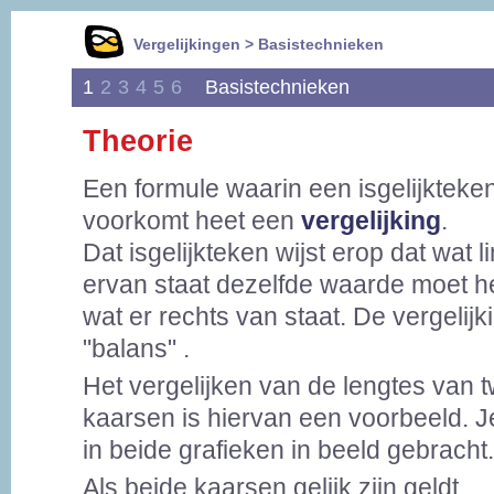
Vergelijkingen > Basistechnieken
1
2
3
4
5
6
Basistechnieken
Theorie
Een formule waarin een isgelijkteke
voorkomt heet een
vergelijking
.
Dat isgelijkteken wijst erop dat wat l
ervan staat dezelfde waarde moet h
wat er rechts van staat. De vergelijki
"balans" .
Het vergelijken van de lengtes van 
kaarsen is hiervan een voorbeeld. Je 
in beide grafieken in beeld gebracht.
Als beide kaarsen gelijk zijn geldt