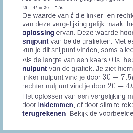
20
-
4
t
=
30
-
7,5
t
.
20
−
4
=
30
−
7,5
t
t
t
De waarde van
die linker- en rech
t
van deze vergelijking gelijk maakt h
oplossing
ervan. Deze waarde hoort
snijpunt
van beide grafieken. Met e
kun je dit snijpunt vinden, soms all
0
0
Als de lengte van een kaars
is, he
nulpunt
van de grafiek. Je ziet hier
30
-
7,5
t
30
−
7,5
linker nulpunt vind je door
20
-
4
t
=
20
−
4
rechter nulpunt vind je door
Het oplossen van een vergelijking 
door
inklemmen
, of door slim te re
terugrekenen
. Bekijk de voorbeeld