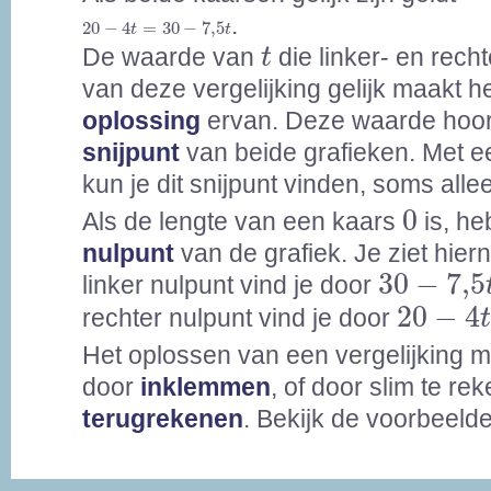
20
-
4
t
=
30
-
7,5
t
.
20
−
4
=
30
−
7,5
t
t
t
De waarde van
die linker- en rech
t
van deze vergelijking gelijk maakt h
oplossing
ervan. Deze waarde hoort
snijpunt
van beide grafieken. Met e
kun je dit snijpunt vinden, soms all
0
0
Als de lengte van een kaars
is, he
nulpunt
van de grafiek. Je ziet hier
30
-
7,5
t
30
−
7,5
linker nulpunt vind je door
20
-
4
t
=
20
−
4
rechter nulpunt vind je door
Het oplossen van een vergelijking 
door
inklemmen
, of door slim te re
terugrekenen
. Bekijk de voorbeeld