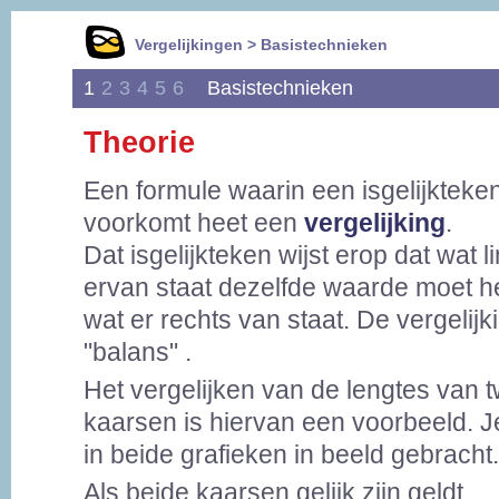
Vergelijkingen > Basistechnieken
1
2
3
4
5
6
Basistechnieken
Theorie
Een formule waarin een isgelijkteke
voorkomt heet een
vergelijking
.
Dat isgelijkteken wijst erop dat wat l
ervan staat dezelfde waarde moet h
wat er rechts van staat. De vergelijki
"balans" .
Het vergelijken van de lengtes van 
kaarsen is hiervan een voorbeeld. Je 
in beide grafieken in beeld gebracht.
Als beide kaarsen gelijk zijn geldt