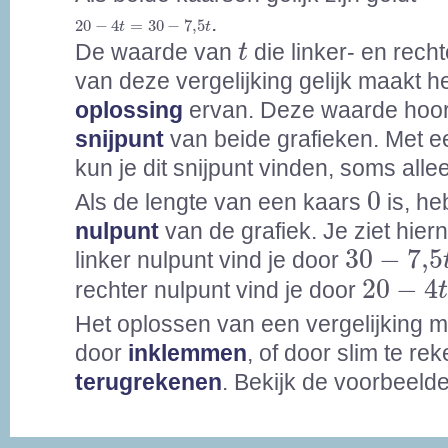
20
-
4
t
=
30
-
7,5
t
.
20
−
4
=
30
−
7,5
t
t
t
De waarde van
die linker- en rech
t
van deze vergelijking gelijk maakt h
oplossing
ervan. Deze waarde hoort
snijpunt
van beide grafieken. Met e
kun je dit snijpunt vinden, soms all
0
0
Als de lengte van een kaars
is, he
nulpunt
van de grafiek. Je ziet hier
30
-
7,5
t
30
−
7,5
linker nulpunt vind je door
20
-
4
t
=
20
−
4
rechter nulpunt vind je door
Het oplossen van een vergelijking 
door
inklemmen
, of door slim te re
terugrekenen
. Bekijk de voorbeeld