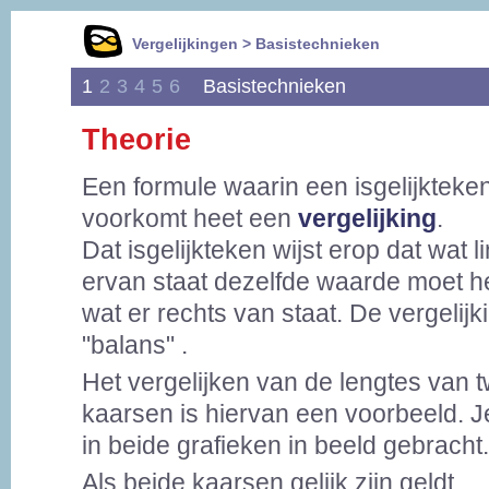
Vergelijkingen > Basistechnieken
1
2
3
4
5
6
Basistechnieken
Theorie
Een formule waarin een isgelijkteke
voorkomt heet een
vergelijking
.
Dat isgelijkteken wijst erop dat wat l
ervan staat dezelfde waarde moet h
wat er rechts van staat. De vergelijki
"balans" .
Het vergelijken van de lengtes van 
kaarsen is hiervan een voorbeeld. Je 
in beide grafieken in beeld gebracht.
Als beide kaarsen gelijk zijn geldt