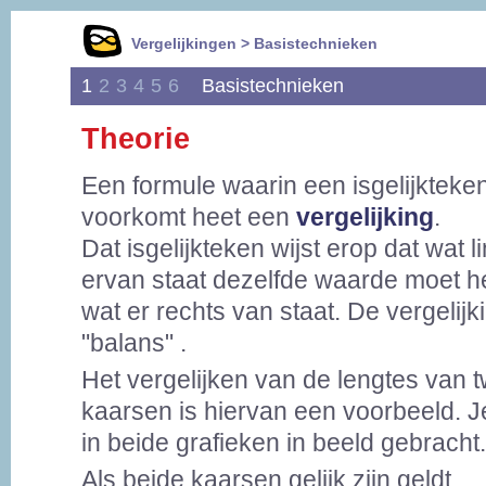
Vergelijkingen > Basistechnieken
1
2
3
4
5
6
Basistechnieken
Theorie
Een formule waarin een isgelijkteke
voorkomt heet een
vergelijking
.
Dat isgelijkteken wijst erop dat wat l
ervan staat dezelfde waarde moet h
wat er rechts van staat. De vergelijki
"balans" .
Het vergelijken van de lengtes van 
kaarsen is hiervan een voorbeeld. Je 
in beide grafieken in beeld gebracht.
Als beide kaarsen gelijk zijn geldt