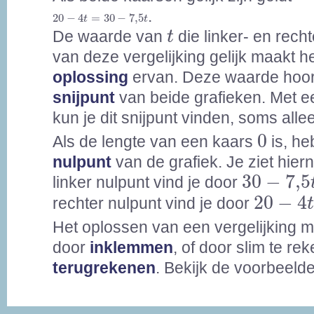
20
-
4
t
=
30
-
7,5
t
.
20
−
4
=
30
−
7,5
t
t
t
De waarde van
die linker- en rech
t
van deze vergelijking gelijk maakt h
oplossing
ervan. Deze waarde hoort
snijpunt
van beide grafieken. Met e
kun je dit snijpunt vinden, soms all
0
0
Als de lengte van een kaars
is, he
nulpunt
van de grafiek. Je ziet hier
30
-
7,5
t
30
−
7,5
linker nulpunt vind je door
20
-
4
t
=
20
−
4
rechter nulpunt vind je door
Het oplossen van een vergelijking 
door
inklemmen
, of door slim te re
terugrekenen
. Bekijk de voorbeeld