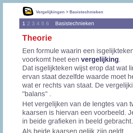
Vergelijkingen > Basistechnieken
1
2
3
4
5
6
Basistechnieken
Theorie
Een formule waarin een isgelijkteke
voorkomt heet een
vergelijking
.
Dat isgelijkteken wijst erop dat wat l
ervan staat dezelfde waarde moet h
wat er rechts van staat. De vergelijki
"balans" .
Het vergelijken van de lengtes van 
kaarsen is hiervan een voorbeeld. Je 
in beide grafieken in beeld gebracht.
Als beide kaarsen gelijk zijn geldt