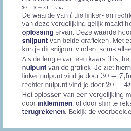
20
-
4
t
=
30
-
7,5
t
.
20
−
4
=
30
−
7,5
t
t
t
De waarde van
die linker- en rech
t
van deze vergelijking gelijk maakt h
oplossing
ervan. Deze waarde hoort
snijpunt
van beide grafieken. Met e
kun je dit snijpunt vinden, soms all
0
0
Als de lengte van een kaars
is, he
nulpunt
van de grafiek. Je ziet hier
30
-
7,5
t
30
−
7,5
linker nulpunt vind je door
20
-
4
t
=
20
−
4
rechter nulpunt vind je door
Het oplossen van een vergelijking 
door
inklemmen
, of door slim te re
terugrekenen
. Bekijk de voorbeeld