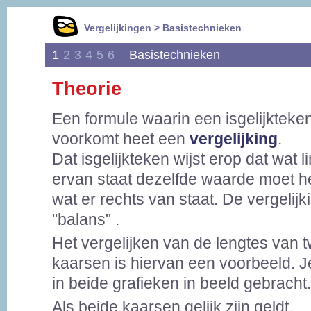
Vergelijkingen > Basistechnieken
1
2
3
4
5
6
Basistechnieken
Theorie
Een formule waarin een isgelijkteke
voorkomt heet een
vergelijking
.
Dat isgelijkteken wijst erop dat wat l
ervan staat dezelfde waarde moet h
wat er rechts van staat. De vergelijki
"balans" .
Het vergelijken van de lengtes van 
kaarsen is hiervan een voorbeeld. Je 
in beide grafieken in beeld gebracht.
Als beide kaarsen gelijk zijn geldt