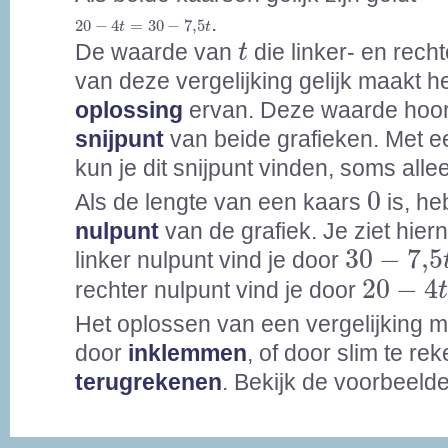
20
-
4
t
=
30
-
7,5
t
.
20
−
4
=
30
−
7,5
t
t
t
De waarde van
die linker- en rech
t
van deze vergelijking gelijk maakt h
oplossing
ervan. Deze waarde hoort
snijpunt
van beide grafieken. Met e
kun je dit snijpunt vinden, soms all
0
0
Als de lengte van een kaars
is, he
nulpunt
van de grafiek. Je ziet hier
30
-
7,5
t
30
−
7,5
linker nulpunt vind je door
20
-
4
t
=
20
−
4
rechter nulpunt vind je door
Het oplossen van een vergelijking 
door
inklemmen
, of door slim te re
terugrekenen
. Bekijk de voorbeeld