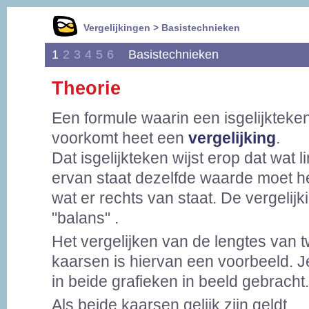
Vergelijkingen > Basistechnieken
1
2
3
4
5
6
Basistechnieken
Theorie
Een formule waarin een isgelijkteke
voorkomt heet een
vergelijking
.
Dat isgelijkteken wijst erop dat wat l
ervan staat dezelfde waarde moet h
wat er rechts van staat. De vergelijki
"balans" .
Het vergelijken van de lengtes van 
kaarsen is hiervan een voorbeeld. Je 
in beide grafieken in beeld gebracht.
Als beide kaarsen gelijk zijn geldt