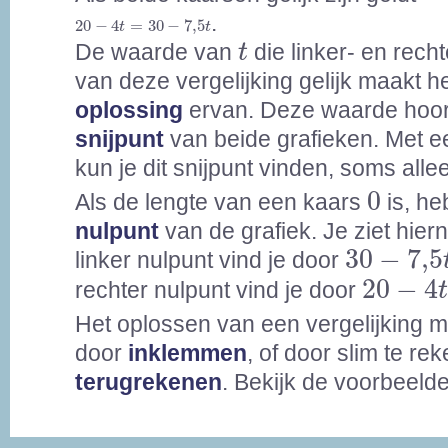
20
-
4
t
=
30
-
7,5
t
.
20
−
4
=
30
−
7,5
t
t
t
De waarde van
die linker- en rech
t
van deze vergelijking gelijk maakt h
oplossing
ervan. Deze waarde hoort
snijpunt
van beide grafieken. Met e
kun je dit snijpunt vinden, soms all
0
0
Als de lengte van een kaars
is, he
nulpunt
van de grafiek. Je ziet hier
30
-
7,5
t
30
−
7,5
linker nulpunt vind je door
20
-
4
t
=
20
−
4
rechter nulpunt vind je door
Het oplossen van een vergelijking 
door
inklemmen
, of door slim te re
terugrekenen
. Bekijk de voorbeeld