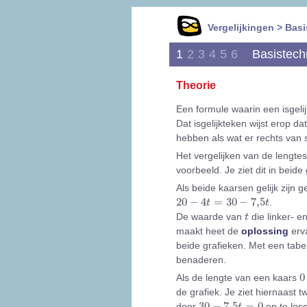
Vergelijkingen > Bas
1
2
3
4
5
6
Basistech
Theorie
Een formule waarin een isgel
Dat isgelijkteken wijst erop d
hebben als wat er rechts van st
Het vergelijken van de lengte
voorbeeld. Je ziet dit in beide
Als beide kaarsen gelijk zijn g
20
-
4
t
=
30
-
7,5
t
20
−
4
=
30
−
7,5
.
t
t
t
De waarde van
die linker- e
t
maakt heet de
oplossing
erva
beide grafieken. Met een tabel
benaderen.
0
0
Als de lengte van een kaars
de grafiek. Je ziet hiernaast t
30
-
7,5
t
=
0
30
−
7,5
=
0
door
op te loss
t