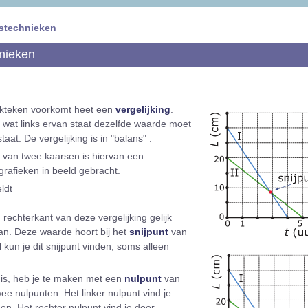
istechnieken
nieken
ijkteken voorkomt heet een
vergelijking
.
at wat links ervan staat dezelfde waarde moet
aat. De vergelijking is in "balans" .
s van twee kaarsen is hiervan een
 grafieken in beeld gebracht.
eldt
n rechterkant van deze vergelijking gelijk
n. Deze waarde hoort bij het
snijpunt
van
 kun je dit snijpunt vinden, soms alleen
is, heb je te maken met een
nulpunt
van
wee nulpunten. Het linker nulpunt vind je
en. Het rechter nulpunt vind je door