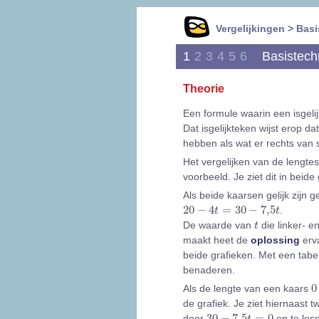
Vergelijkingen > Bas
1
2
3
4
5
6
Basistech
Theorie
Een formule waarin een isgel
Dat isgelijkteken wijst erop d
hebben als wat er rechts van st
Het vergelijken van de lengte
voorbeeld. Je ziet dit in beide
Als beide kaarsen gelijk zijn g
20
-
4
t
=
30
-
7,5
t
20
−
4
=
30
−
7,5
.
t
t
t
De waarde van
die linker- e
t
maakt heet de
oplossing
erva
beide grafieken. Met een tabel
benaderen.
0
0
Als de lengte van een kaars
de grafiek. Je ziet hiernaast t
30
-
7,5
t
=
0
30
−
7,5
=
0
door
op te loss
t