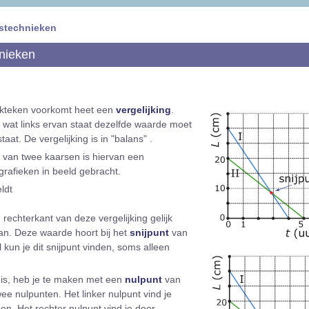
istechnieken
nieken
ijkteken voorkomt heet een
vergelijking
.
at wat links ervan staat dezelfde waarde moet
aat. De vergelijking is in "balans" .
s van twee kaarsen is hiervan een
 grafieken in beeld gebracht.
eldt
n rechterkant van deze vergelijking gelijk
n. Deze waarde hoort bij het
snijpunt
van
 kun je dit snijpunt vinden, soms alleen
is, heb je te maken met een
nulpunt
van
wee nulpunten. Het linker nulpunt vind je
en. Het rechter nulpunt vind je door