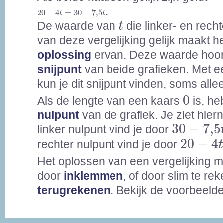
20
-
4
t
=
30
-
7,5
t
.
20
−
4
=
30
−
7,5
t
t
t
De waarde van
die linker- en rech
t
van deze vergelijking gelijk maakt h
oplossing
ervan. Deze waarde hoort
snijpunt
van beide grafieken. Met e
kun je dit snijpunt vinden, soms all
0
0
Als de lengte van een kaars
is, he
nulpunt
van de grafiek. Je ziet hier
30
-
7,5
t
30
−
7,5
linker nulpunt vind je door
20
-
4
t
=
20
−
4
rechter nulpunt vind je door
Het oplossen van een vergelijking 
door
inklemmen
, of door slim te re
terugrekenen
. Bekijk de voorbeeld