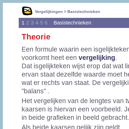
Vergelijkingen > Basistechnieken
1
2
3
4
5
6
Basistechnieken
Theorie
Een formule waarin een isgelijkteke
voorkomt heet een
vergelijking
.
Dat isgelijkteken wijst erop dat wat l
ervan staat dezelfde waarde moet h
wat er rechts van staat. De vergelijki
"balans" .
Het vergelijken van de lengtes van 
kaarsen is hiervan een voorbeeld. Je 
in beide grafieken in beeld gebracht.
Als beide kaarsen gelijk zijn geldt