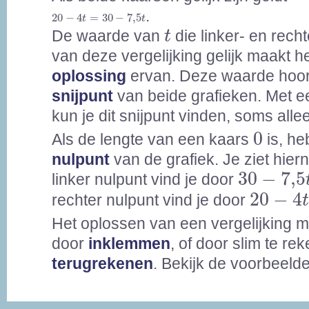
20
-
4
t
=
30
-
7,5
t
.
20
−
4
=
30
−
7,5
t
t
t
De waarde van
die linker- en rech
t
van deze vergelijking gelijk maakt h
oplossing
ervan. Deze waarde hoort
snijpunt
van beide grafieken. Met e
kun je dit snijpunt vinden, soms all
0
0
Als de lengte van een kaars
is, he
nulpunt
van de grafiek. Je ziet hier
30
-
7,5
t
30
−
7,5
linker nulpunt vind je door
20
-
4
t
=
20
−
4
rechter nulpunt vind je door
Het oplossen van een vergelijking 
door
inklemmen
, of door slim te re
terugrekenen
. Bekijk de voorbeeld