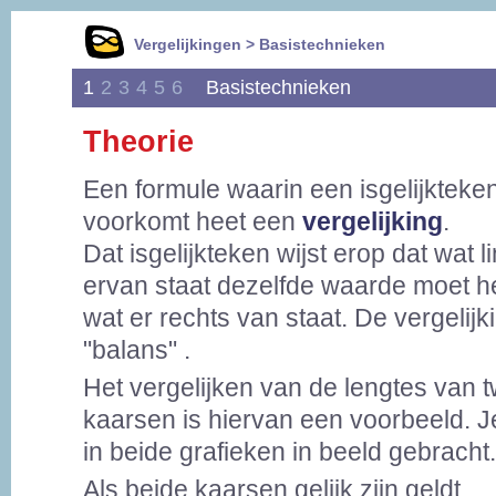
Vergelijkingen > Basistechnieken
1
2
3
4
5
6
Basistechnieken
Theorie
Een formule waarin een isgelijkteke
voorkomt heet een
vergelijking
.
Dat isgelijkteken wijst erop dat wat l
ervan staat dezelfde waarde moet h
wat er rechts van staat. De vergelijki
"balans" .
Het vergelijken van de lengtes van 
kaarsen is hiervan een voorbeeld. Je 
in beide grafieken in beeld gebracht.
Als beide kaarsen gelijk zijn geldt