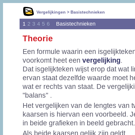
Vergelijkingen > Basistechnieken
1
2
3
4
5
6
Basistechnieken
Theorie
Een formule waarin een isgelijkteke
voorkomt heet een
vergelijking
.
Dat isgelijkteken wijst erop dat wat l
ervan staat dezelfde waarde moet h
wat er rechts van staat. De vergelijki
"balans" .
Het vergelijken van de lengtes van 
kaarsen is hiervan een voorbeeld. Je 
in beide grafieken in beeld gebracht.
Als beide kaarsen gelijk zijn geldt