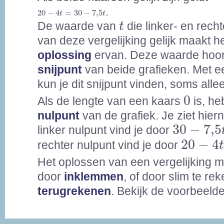
20
-
4
t
=
30
-
7,5
t
.
20
−
4
=
30
−
7,5
t
t
t
De waarde van
die linker- en rech
t
van deze vergelijking gelijk maakt h
oplossing
ervan. Deze waarde hoort
snijpunt
van beide grafieken. Met e
kun je dit snijpunt vinden, soms all
0
0
Als de lengte van een kaars
is, he
nulpunt
van de grafiek. Je ziet hier
30
-
7,5
t
30
−
7,5
linker nulpunt vind je door
20
-
4
t
=
20
−
4
rechter nulpunt vind je door
Het oplossen van een vergelijking 
door
inklemmen
, of door slim te re
terugrekenen
. Bekijk de voorbeeld