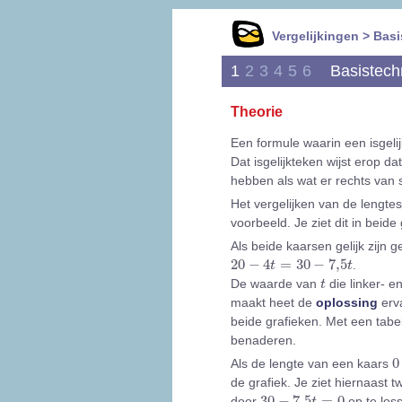
Vergelijkingen > Bas
1
2
3
4
5
6
Basistech
Theorie
Een formule waarin een isgel
Dat isgelijkteken wijst erop d
hebben als wat er rechts van st
Het vergelijken van de lengte
voorbeeld. Je ziet dit in beide
Als beide kaarsen gelijk zijn g
20
-
4
t
=
30
-
7,5
t
20
−
4
=
30
−
7,5
.
t
t
t
De waarde van
die linker- e
t
maakt heet de
oplossing
erva
beide grafieken. Met een tabel
benaderen.
0
0
Als de lengte van een kaars
de grafiek. Je ziet hiernaast t
30
-
7,5
t
=
0
30
−
7,5
=
0
door
op te loss
t