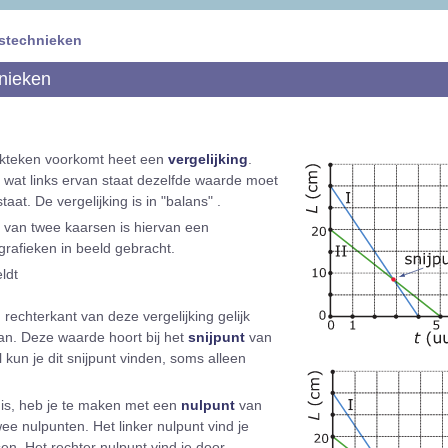
istechnieken
nieken
ijkteken voorkomt heet een
vergelijking
.
at wat links ervan staat dezelfde waarde moet
aat. De vergelijking is in "balans" .
s van twee kaarsen is hiervan een
 grafieken in beeld gebracht.
eldt
n rechterkant van deze vergelijking gelijk
n. Deze waarde hoort bij het
snijpunt
van
 kun je dit snijpunt vinden, soms alleen
is, heb je te maken met een
nulpunt
van
wee nulpunten. Het linker nulpunt vind je
en. Het rechter nulpunt vind je door