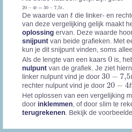
20
-
4
t
=
30
-
7,5
t
.
20
−
4
=
30
−
7,5
t
t
t
De waarde van
die linker- en rech
t
van deze vergelijking gelijk maakt h
oplossing
ervan. Deze waarde hoort
snijpunt
van beide grafieken. Met e
kun je dit snijpunt vinden, soms all
0
0
Als de lengte van een kaars
is, he
nulpunt
van de grafiek. Je ziet hier
30
-
7,5
t
30
−
7,5
linker nulpunt vind je door
20
-
4
t
=
20
−
4
rechter nulpunt vind je door
Het oplossen van een vergelijking 
door
inklemmen
, of door slim te re
terugrekenen
. Bekijk de voorbeeld