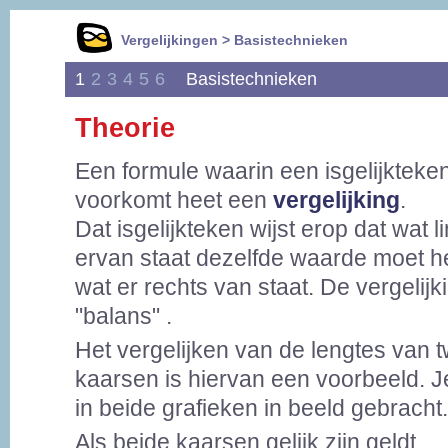
Vergelijkingen > Basistechnieken
1
2
3
4
5
6
Basistechnieken
Theorie
Een formule waarin een isgelijkteke
voorkomt heet een
vergelijking
.
Dat isgelijkteken wijst erop dat wat l
ervan staat dezelfde waarde moet h
wat er rechts van staat. De vergelijki
"balans" .
Het vergelijken van de lengtes van 
kaarsen is hiervan een voorbeeld. Je 
in beide grafieken in beeld gebracht.
Als beide kaarsen gelijk zijn geldt