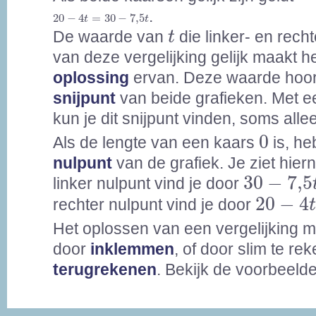
20
-
4
t
=
30
-
7,5
t
.
20
−
4
=
30
−
7,5
t
t
t
De waarde van
die linker- en rech
t
van deze vergelijking gelijk maakt h
oplossing
ervan. Deze waarde hoort
snijpunt
van beide grafieken. Met e
kun je dit snijpunt vinden, soms all
0
0
Als de lengte van een kaars
is, he
nulpunt
van de grafiek. Je ziet hier
30
-
7,5
t
30
−
7,5
linker nulpunt vind je door
20
-
4
t
=
20
−
4
rechter nulpunt vind je door
Het oplossen van een vergelijking 
door
inklemmen
, of door slim te re
terugrekenen
. Bekijk de voorbeeld