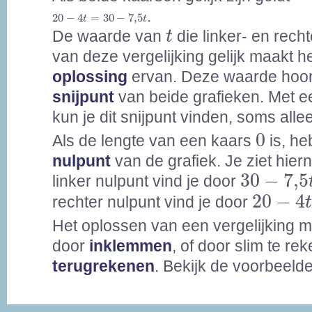
20
-
4
t
=
30
-
7,5
t
.
20
−
4
=
30
−
7,5
t
t
t
De waarde van
die linker- en rech
t
van deze vergelijking gelijk maakt h
oplossing
ervan. Deze waarde hoort
snijpunt
van beide grafieken. Met e
kun je dit snijpunt vinden, soms all
0
0
Als de lengte van een kaars
is, he
nulpunt
van de grafiek. Je ziet hier
30
-
7,5
t
30
−
7,5
linker nulpunt vind je door
20
-
4
t
=
20
−
4
rechter nulpunt vind je door
Het oplossen van een vergelijking 
door
inklemmen
, of door slim te re
terugrekenen
. Bekijk de voorbeeld