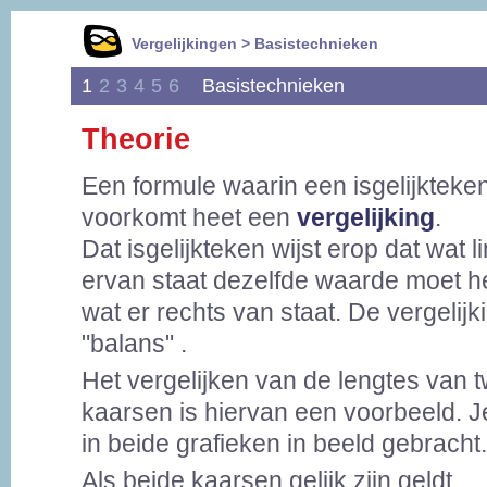
Vergelijkingen > Basistechnieken
1
2
3
4
5
6
Basistechnieken
Theorie
Een formule waarin een isgelijkteke
voorkomt heet een
vergelijking
.
Dat isgelijkteken wijst erop dat wat l
ervan staat dezelfde waarde moet h
wat er rechts van staat. De vergelijki
"balans" .
Het vergelijken van de lengtes van 
kaarsen is hiervan een voorbeeld. Je 
in beide grafieken in beeld gebracht.
Als beide kaarsen gelijk zijn geldt