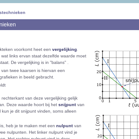
istechnieken
nieken
ijkteken voorkomt heet een
vergelijking
.
at wat links ervan staat dezelfde waarde moet
aat. De vergelijking is in "balans" .
s van twee kaarsen is hiervan een
 grafieken in beeld gebracht.
eldt
n rechterkant van deze vergelijking gelijk
n. Deze waarde hoort bij het
snijpunt
van
 kun je dit snijpunt vinden, soms alleen
is, heb je te maken met een
nulpunt
van
wee nulpunten. Het linker nulpunt vind je
en. Het rechter nulpunt vind je door