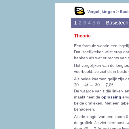
Vergelijkingen > Bas
1
2
3
4
5
6
Basistech
Theorie
Een formule waarin een isgel
Dat isgelijkteken wijst erop d
hebben als wat er rechts van st
Het vergelijken van de lengte
voorbeeld. Je ziet dit in beide
Als beide kaarsen gelijk zijn g
20
-
4
t
=
30
-
7,5
t
20
−
4
=
30
−
7,5
.
t
t
t
De waarde van
die linker- e
t
maakt heet de
oplossing
erva
beide grafieken. Met een tabel
benaderen.
0
0
Als de lengte van een kaars
de grafiek. Je ziet hiernaast t
30
-
7,5
t
=
0
30
−
7,5
=
0
door
op te loss
t