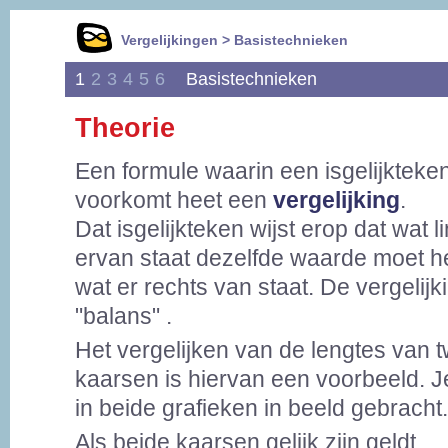
Vergelijkingen > Basistechnieken
1
2
3
4
5
6
Basistechnieken
Theorie
Een formule waarin een isgelijkteke
voorkomt heet een
vergelijking
.
Dat isgelijkteken wijst erop dat wat l
ervan staat dezelfde waarde moet h
wat er rechts van staat. De vergelijki
"balans" .
Het vergelijken van de lengtes van 
kaarsen is hiervan een voorbeeld. Je 
in beide grafieken in beeld gebracht.
Als beide kaarsen gelijk zijn geldt