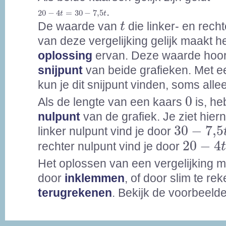
20
-
4
t
=
30
-
7,5
t
.
20
−
4
=
30
−
7,5
t
t
t
De waarde van
die linker- en rech
t
van deze vergelijking gelijk maakt h
oplossing
ervan. Deze waarde hoort
snijpunt
van beide grafieken. Met e
kun je dit snijpunt vinden, soms all
0
0
Als de lengte van een kaars
is, he
nulpunt
van de grafiek. Je ziet hier
30
-
7,5
t
30
−
7,5
linker nulpunt vind je door
20
-
4
t
=
20
−
4
rechter nulpunt vind je door
Het oplossen van een vergelijking 
door
inklemmen
, of door slim te re
terugrekenen
. Bekijk de voorbeeld