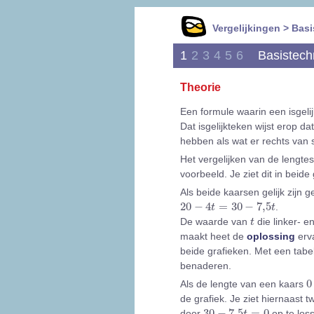
Vergelijkingen > Bas
1
2
3
4
5
6
Basistech
Theorie
Een formule waarin een isgel
Dat isgelijkteken wijst erop d
hebben als wat er rechts van st
Het vergelijken van de lengte
voorbeeld. Je ziet dit in beide
Als beide kaarsen gelijk zijn g
20
-
4
t
=
30
-
7,5
t
20
−
4
=
30
−
7,5
.
t
t
t
De waarde van
die linker- e
t
maakt heet de
oplossing
erva
beide grafieken. Met een tabel
benaderen.
0
0
Als de lengte van een kaars
de grafiek. Je ziet hiernaast t
30
-
7,5
t
=
0
30
−
7,5
=
0
door
op te loss
t