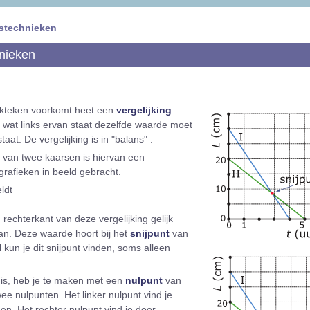
istechnieken
nieken
ijkteken voorkomt heet een
vergelijking
.
at wat links ervan staat dezelfde waarde moet
aat. De vergelijking is in "balans" .
s van twee kaarsen is hiervan een
 grafieken in beeld gebracht.
eldt
n rechterkant van deze vergelijking gelijk
n. Deze waarde hoort bij het
snijpunt
van
 kun je dit snijpunt vinden, soms alleen
is, heb je te maken met een
nulpunt
van
wee nulpunten. Het linker nulpunt vind je
en. Het rechter nulpunt vind je door