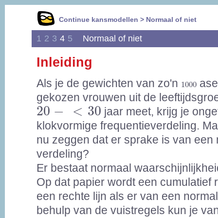
Continue kansmodellen > Normaal of niet
1
2
3
4
5
Normaal of niet
Inleiding
Als je de gewichten van zo'n
1000
ase
1000
gekozen vrouwen uit de leeftijdsgro
20
-
<
30
20
−
<
30
jaar meet, krijg je ong
klokvormige frequentieverdeling. M
nu zeggen dat er sprake is van een
verdeling?
Er bestaat normaal waarschijnlijkhei
Op dat papier wordt een cumulatief r
een rechte lijn als er van een norma
behulp van de vuistregels kun je van