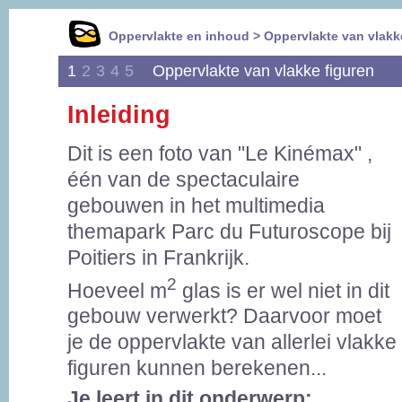
Oppervlakte en inhoud > Oppervlakte van vlakk
1
2
3
4
5
Oppervlakte van vlakke figuren
Inleiding
Dit is een foto van "Le Kinémax" ,
één van de spectaculaire
gebouwen in het multimedia
themapark Parc du Futuroscope bij
Poitiers in Frankrijk.
2
Hoeveel m
glas is er wel niet in dit
gebouw verwerkt? Daarvoor moet
je de oppervlakte van allerlei vlakke
figuren kunnen berekenen...
Je leert in dit onderwerp: