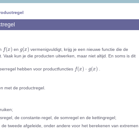
roductregel
tregel
f
(
x
)
g
(
x
)
(
)
(
)
en
en
vermenigvuldigt, krijg je een nieuwe functie die de
f
x
g
x
. Vaak kun je die producten uitwerken, maar niet altijd. En soms is dit
f
(
x
)
⋅
g
(
x
)
(
)
⋅
(
)
ieerregel hebben voor productfuncties
.
f
x
g
x
ren met de productregel.
ruiken;
sregel, de constante-regel, de somregel en de kettingregel;
n de tweede afgeleide, onder andere voor het berekenen van extremen