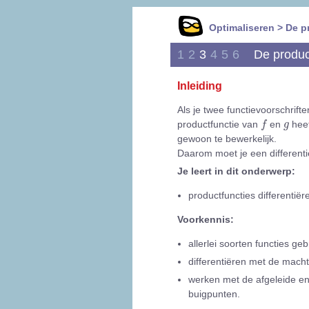
Optimaliseren > De p
1
2
3
4
5
6
De produc
Inleiding
Als je twee functievoorschrift
f
g
productfunctie van
en
heet
f
g
gewoon te bewerkelijk.
Daarom moet je een different
Je leert in dit onderwerp:
productfuncties differentië
Voorkennis:
allerlei soorten functies geb
differentiëren met de macht
werken met de afgeleide e
buigpunten.